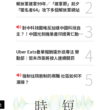
2
解放軍建軍99年／「建軍節」前夕
「匿名者64」攻下多個解放軍網站
3
對中科技圍堵反加速中國科技自
主？！中國光刻機量產印證黃仁勳觀
點
4
Uber Eats疊單報酬違外送專法 勞
動部：若未改善將按人連續開罰
5
強制住院新制的兩難 社區如何不
漏接？
社