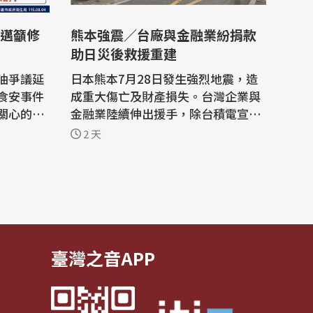
邁籲修
熊本強震／台廠與金融業紛捐款
助日災後救援重建
油爭議延
日本熊本7月28日發生強烈地震，造
食安事件
成重大傷亡及財產損失。台灣企業與
關心的是
金融業陸續伸出援手，除台積電宣布
動食安法
捐款2億5000萬日圓賑災外，包括製
2 天
等。 台
紙大廠正隆及中信、玉山、台新、聯
驗原料，
邦等金融機構也紛紛宣布捐款，協助
粗油苯駢
熊本災區救援與災後重建。 台積電今
拒收該批原
天(4日)宣布，決定捐款2億5000萬日
此事持續
圓(約新台幣5134萬元)用於賑災行
動，同...
臺灣之音APP