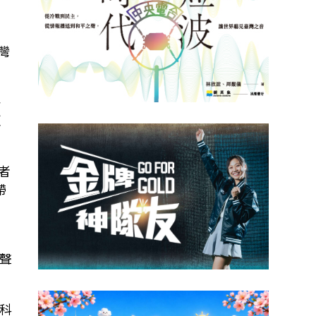
灣
午
距
舞者
帶
聲
科