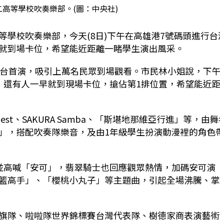
高等學校吹奏樂部。(圖：中央社)
學校吹奏樂部，今天(8日)下午在高雄港7號碼頭進行台
就到場卡位，希望能近距離一睹學生演出風采。
全台首演，吸引上萬名民眾到場觀看。市民林小姐說，下
；還有人一早就到現場卡位，搶佔第1排位置，希望能近
est、SAKURA Samba、「斯堪地那維亞行進」等，由
」，搭配吹奏隊樂音，及由1年級學生扮演動漫裡的角色
並高喊「安可」，翡翠騎士也回應觀眾熱情，加碼安可演
籃高手」、「櫻桃小丸子」等主題曲，引起全場沸騰、掌
旗隊、啦啦隊世界錦標賽台灣代表隊、樹德家商表演藝術