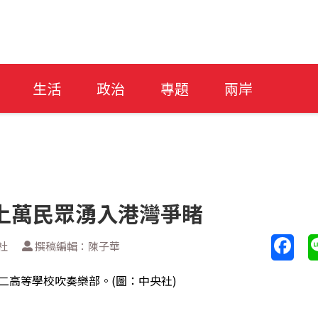
生活
政治
專題
兩岸
上萬民眾湧入港灣爭睹
社
撰稿編輯：陳子華