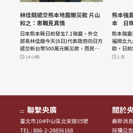
林佳龍遞交熊本地震賑災款 片山
熊本強
和之：患難見真情
本 日
日本熊本縣日前發生7.1強震，外交
熊本強震
部長林佳龍今天(6日)代表政府向日方
福岡北九
遞交新台幣500萬元賑災款，而民間
助，日前
捐款目前已達1.5億元；日台交流協
最嚴重的
14 小時
1 天
會代表片山和之致謝表示，台日間每
日媒關注
逢有難之際總能相互伸出援手，彰顯
救災效率。 高雄市在熊本
患難見真情情誼。 林佳龍也於臉書發
後，立即
文指出，「熊本加油，台灣與你們同
聯繫，確
在」，期盼傷者早日康復、受災民眾
採購物資
早日...
送，8月3日
聯繫央廣
關於
:::
臺北市104中山區北安路55號
最新消
TEL : 886-2-28856168
採購公