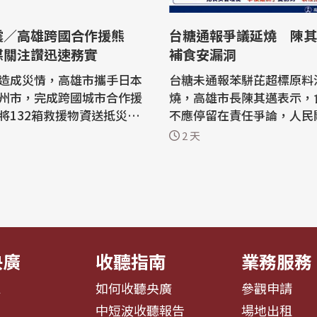
震／高雄跨國合作援熊
台糖通報爭議延燒 陳其
媒關注讚迅速務實
補食安漏洞
造成災情，高雄市攜手日本
台糖未通報苯駢芘超標原料
州市，完成跨國城市合作援
燒，高雄市長陳其邁表示，
將132箱救援物資送抵災情
不應停留在責任爭論，人民
熊本縣八代市。此舉也引發
如何修補食安漏洞，呼籲推
2 天
，日本多家媒體報導，稱讚
修法，包括檢驗結果主動申報
地震發生
灣糖業股份有限公司自主檢
與熊本縣市及北九州市保持
發現中聯油脂股份有限公司
認災區需求後，由高雄出資
芘(BaP)超標，台糖後續
，北九州市協助採購及運
料，但未向主管機關通報。
...
延燒，...
央廣
收聽指南
業務服務
息
如何收聽央廣
參觀申請
告
中短波收聽報告
場地出租