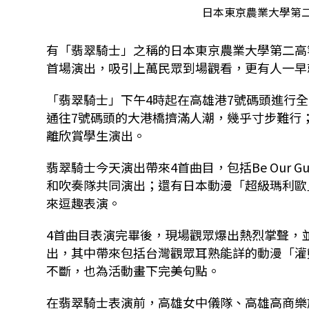
日本東京農業大學第二
有「翡翠騎士」之稱的日本東京農業大學第二高等
首場演出，吸引上萬民眾到場觀看，更有人一早
「翡翠騎士」下午4時起在高雄港7號碼頭進行
通往7號碼頭的大港橋擠滿人潮，幾乎寸步難行
離欣賞學生演出。
翡翠騎士今天演出帶來4首曲目，包括Be Our Gu
和吹奏隊共同演出；還有日本動漫「超級瑪利歐
來逗趣表演。
4首曲目表演完畢後，現場觀眾爆出熱烈掌聲，
出，其中帶來包括台灣觀眾耳熟能詳的動漫「灌
不斷，也為活動畫下完美句點。
在翡翠騎士表演前，高雄女中儀隊、高雄高商樂