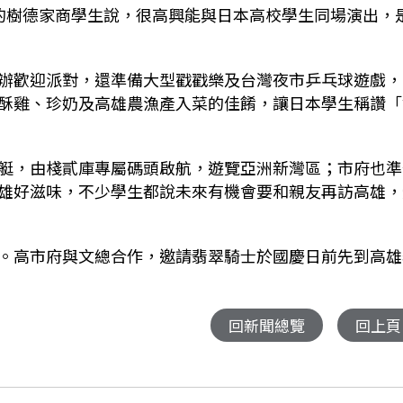
的樹德家商學生說，很高興能與日本高校學生同場演出，
辦歡迎派對，還準備大型戳戳樂及台灣夜市乒乓球遊戲，
酥雞、珍奶及高雄農漁產入菜的佳餚，讓日本學生稱讚「
艇，由棧貳庫專屬碼頭啟航，遊覽亞洲新灣區；市府也準
雄好滋味，不少學生都說未來有機會要和親友再訪高雄，
。高市府與文總合作，邀請翡翠騎士於國慶日前先到高雄
回新聞總覽
回上頁