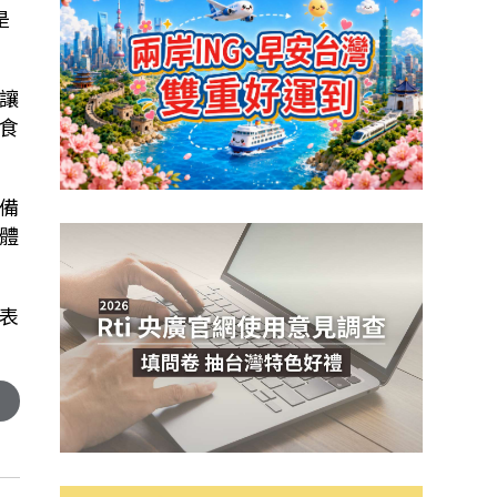
是
讓
食
備
體
表