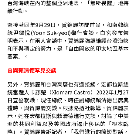
台灣海峽在內的整個亞洲地區，「無所畏懼」地持
續行動。
緊接著同年9月29日，賀錦麗訪問首爾，和南韓總
統尹錫悅(Yoon Suk-yeol)舉行會談，白宮發布聲
明表示，在兩人會談中，賀錦麗強調維護台灣海峽
和平與穩定的努力，是「自由開放的印太地區基本
要素」。
曾與賴清德罕見交談
另外，賀錦麗和台灣高層也有過接觸。宏都拉斯總
統當選人卡蕬楚（Xiomara Castro）2022年1月27
日宣誓就職，現任總統、時任副總統賴清德出席典
禮時，與賀錦麗交談。根據路透社報導，賀錦麗表
示，她在宏都拉斯與賴清德進行交談，討論了中美
洲的共同利益以及美國政府遏止移民的「根本戰
略」。賀錦麗告訴記者，「我們進行的簡短對話，