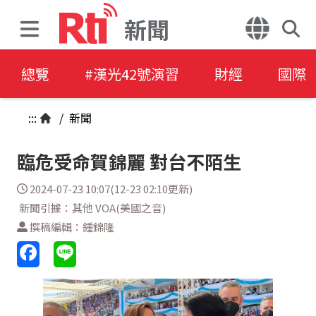
新聞
總覽
#漢光42號演習
財經
國際
:::
/
新聞
臨危受命賀錦麗 對台不陌生
2024-07-23 10:07(12-23 02:10更新)
新聞引據：其他 VOA(美國之音)
撰稿編輯：鍾錦隆