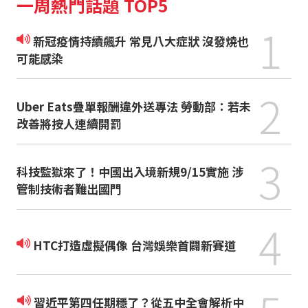
一周熱門話題 TOP5
1
新冠疫情持續飆升 常見八大症狀 沒發燒也
可能感染
2
Uber Eats疊單報酬違外送專法 勞動部：若未
改善將按人連續開罰
3
科技監獄來了！中國出入境新規9/15實施 涉
管制技術者難出國門
4
HTC打造虛擬偶像 台灣娛樂首闢新賽道
習近平第四任期穩了？從五中全會解析中