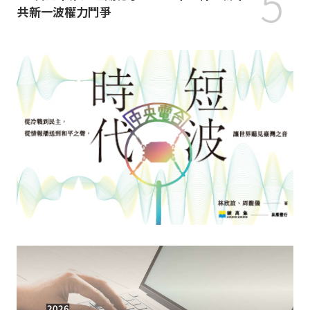
5
共新一波權力鬥爭