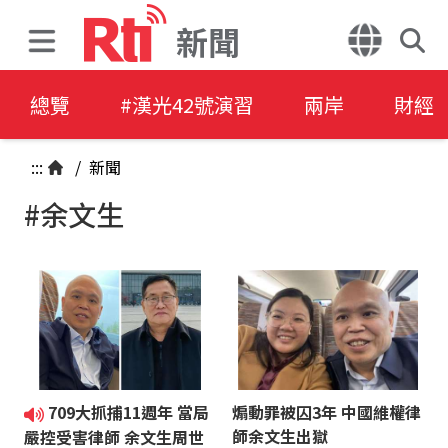
新聞
總覽
#漢光42號演習
兩岸
財經
:::
/
新聞
#余文生
709大抓捕11週年 當局
煽動罪被囚3年 中國維權律
師余文生出獄
嚴控受害律師 余文生周世