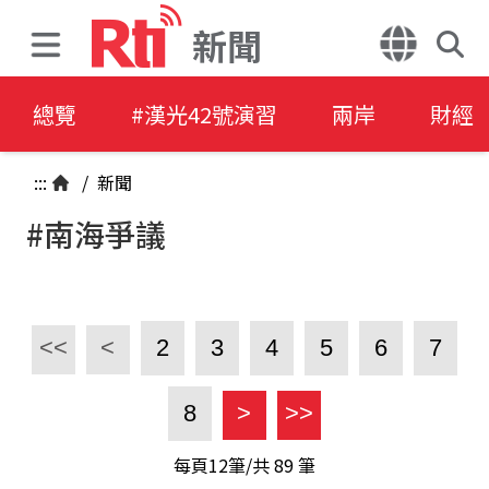
新聞
總覽
#漢光42號演習
兩岸
財經
:::
/
新聞
#南海爭議
<<
<
2
3
4
5
6
7
8
>
>>
每頁12筆/共
89
筆