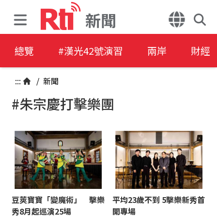
新聞
總覽
#漢光42號演習
兩岸
財經
:::
/
新聞
#朱宗慶打擊樂團
豆莢寶寶「變魔術」 擊樂
平均23歲不到 5擊樂新秀首
秀8月起巡演25場
開專場