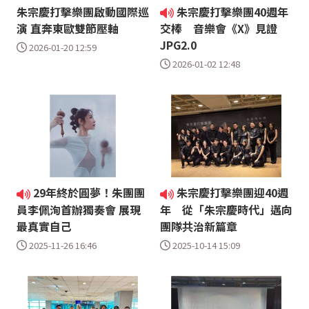
朱宗慶打擊樂團啟動國際巡
朱宗慶打擊樂團40週年
演 直奔東歐雙節壓軸
交棒 音樂會《X》見證
JPG2.0
2026-01-20 12:59
2026-01-02 12:48
29年終於圓夢！朱團團
朱宗慶打擊樂團迎40週
員李佩洵首辦獨奏會 展現
年 從「朱宗慶時代」邁向
最真實自己
團隊共治新篇章
2025-11-26 16:46
2025-10-14 15:09