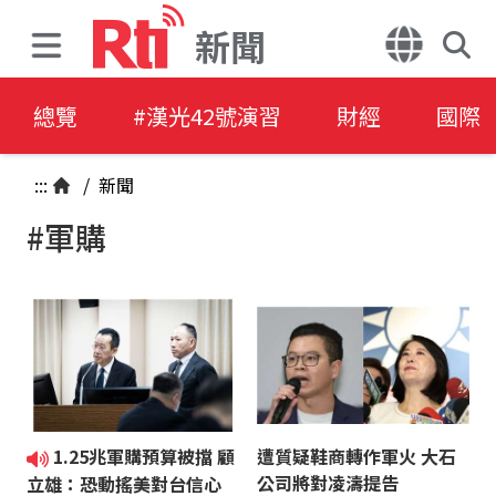
新聞
總覽
#漢光42號演習
財經
國際
:::
/
新聞
#軍購
1.25兆軍購預算被擋 顧
遭質疑鞋商轉作軍火 大石
公司將對凌濤提告
立雄：恐動搖美對台信心