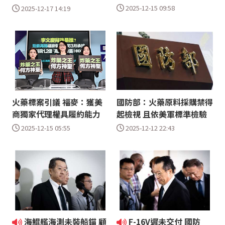
2025-12-15 09:58
2025-12-17 14:19
火藥標案引議 福麥：獲美
國防部：火藥原料採購禁得
商獨家代理權具履約能力
起檢視 且依美軍標準檢驗
2025-12-15 05:55
2025-12-12 22:43
海鯤艦海測未裝船錨 顧
F-16V遲未交付 國防