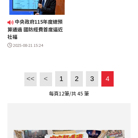
中央政府115年度總預
算通過 國防經費首度逼近
社福
2025-08-21 15:24
<<
<
1
2
3
4
每頁12筆/共
45
筆