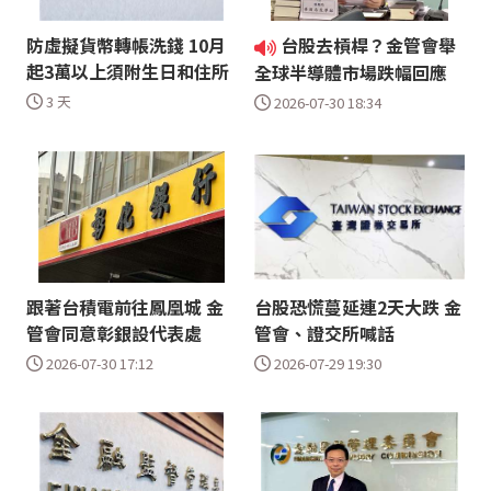
防虛擬貨幣轉帳洗錢 10月
台股去槓桿？金管會舉
起3萬以上須附生日和住所
全球半導體市場跌幅回應
3 天
2026-07-30 18:34
跟著台積電前往鳳凰城 金
台股恐慌蔓延連2天大跌 金
管會同意彰銀設代表處
管會、證交所喊話
2026-07-30 17:12
2026-07-29 19:30