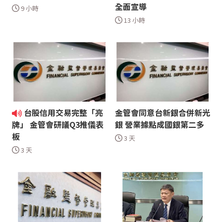
全面宣導
9 小時
13 小時
台股信用交易完整「亮
金管會同意台新銀合併新光
銀 營業據點成國銀第二多
牌」 金管會研議Q3推儀表
板
3 天
3 天