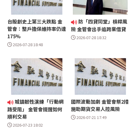
台股創史上第三大跌點 金
防「四貸同堂」槓桿風
管會：整戶擔保維持率仍達
險 金管會出手追跨業借貸
175%
2026-07-28 18:32
2026-07-28 18:48
城鎮韌性演練「行動網
國際波動加劇 金管會祭2措
施助期貨交易人控風險
路受阻」 金管會提醒如何
順利交易
2026-07-21 17:49
2026-07-23 18:02