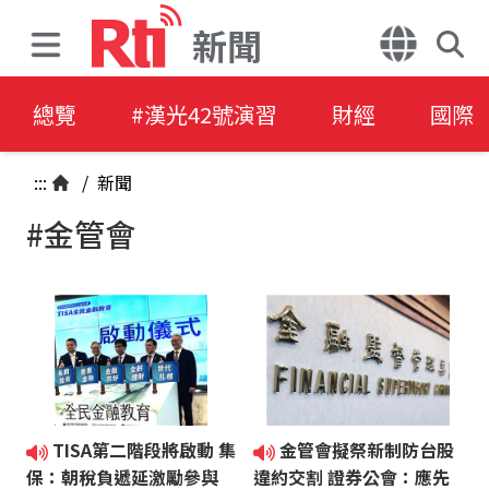
新聞
總覽
#漢光42號演習
財經
國際
:::
/
新聞
#金管會
TISA第二階段將啟動 集
金管會擬祭新制防台股
保：朝稅負遞延激勵參與
違約交割 證券公會：應先