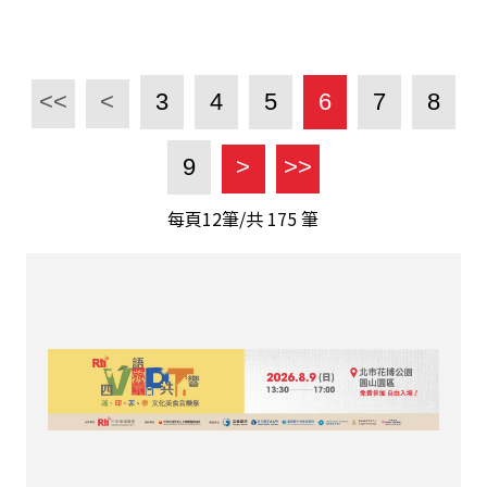
<<
<
3
4
5
6
7
8
9
>
>>
每頁12筆/共
175
筆