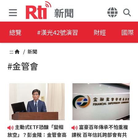
新聞
總覽
#漢光42號演習
財經
國際
:::
/
新聞
#金管會
主動式ETF恐釀「變相
富豪百年傳承不怕重複
放空」？彭金隆：金管會高
課稅 百年信託跨部會有共