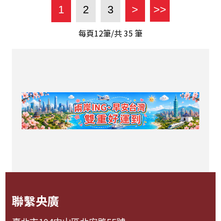
1
2
3
>
>>
每頁12筆/共
35
筆
聯繫央廣