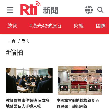
新聞
總覽
#漢光42號演習
財經
國際
:::
/
新聞
#偷拍
教師偷拍事件頻傳 日本多
中國旅客偷拍桃機管制區
地禁帶私人手機入校
移民署：註記列管