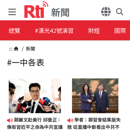
新聞
總覽
#漢光42號演習
財經
國際
:::
/
新聞
#一中各表
鄭麗文赴美行 邱垂正：
學者：鄭習會結果挺失
像銜習近平之命為中共宣講
敗 從直播中斷看出中共不