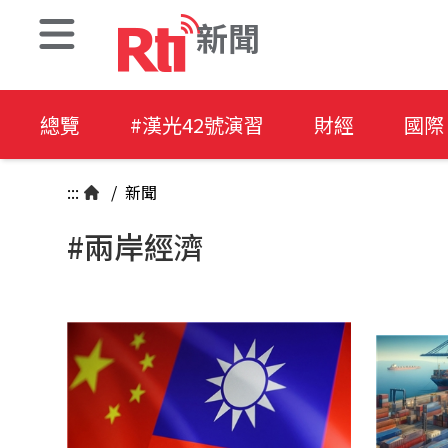
新聞
總覽
#漢光42號演習
財經
國際
:::
/
新聞
#兩岸經濟