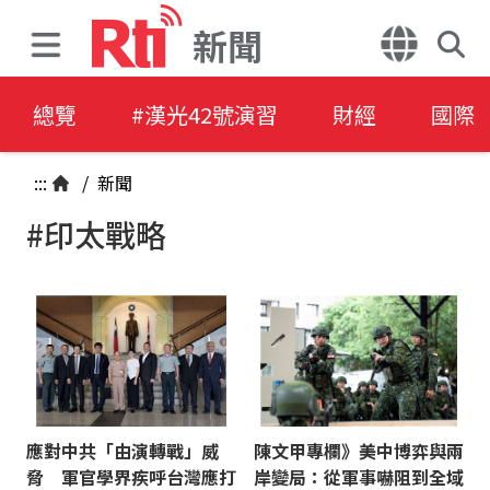
新聞
總覽
#漢光42號演習
財經
國際
:::
/
新聞
#印太戰略
應對中共「由演轉戰」威
陳文甲專欄》美中博弈與兩
脅 軍官學界疾呼台灣應打
岸變局：從軍事嚇阻到全域