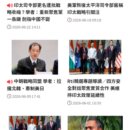
印太司令部更名遭批戰
美軍恢復太平洋司令部舊稱
印太戰略引關注
略收縮？學者：重新聚焦第
一島鏈 劍指中國不變
2026-06-18 09:18
2026-06-22 14:11
中朝戰略同盟 學者：拉
Rti精選專題導讀／四方安
全對話聚焦實質合作 美維
攏北韓、牽制美日
持印太政策延續性
2026-06-09 17:41
2026-06-01 10:30