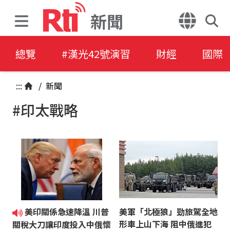
新聞
總覽
#漢光42號演習
財經
國際
:::
/
新聞
#印太戰略
美印關係急速降溫 川普
美軍「北極狼」勁旅駕全地
形車上山下海 阻中俄進犯
關稅大刀讓印度投入中俄懷