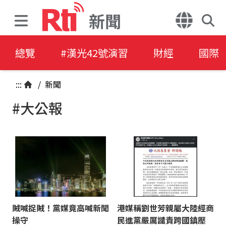
新聞
總覽
#漢光42號演習
財經
國際
:::
/
新聞
#大公報
賊喊捉賊！黨媒竟高喊新聞
港媒稱劉世芳親屬大陸經商
操守
民進黨嚴厲譴責跨國鎮壓