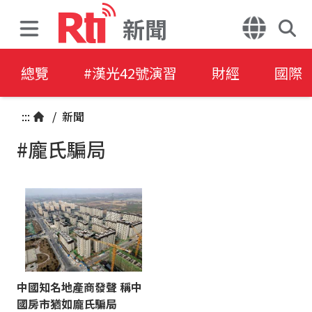
新聞
總覽
#漢光42號演習
財經
國際
:::
/
新聞
#龐氏騙局
中國知名地產商發聲 稱中
國房市猶如龐氏騙局