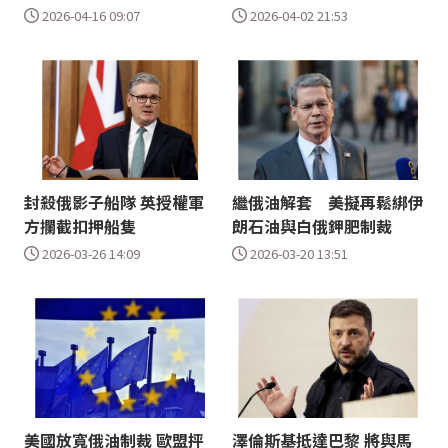
2026-04-16 09:07
2026-04-02 21:53
封殺俄影子船隊 英授權軍
繼俄油解套 美擬再鬆綁伊
方攔截扣押船隻
朗石油與白俄鉀肥制裁
2026-03-26 14:09
2026-03-20 13:51
美國放寬俄油制裁 歐盟抨
澤倫斯基抵達巴黎 將與馬