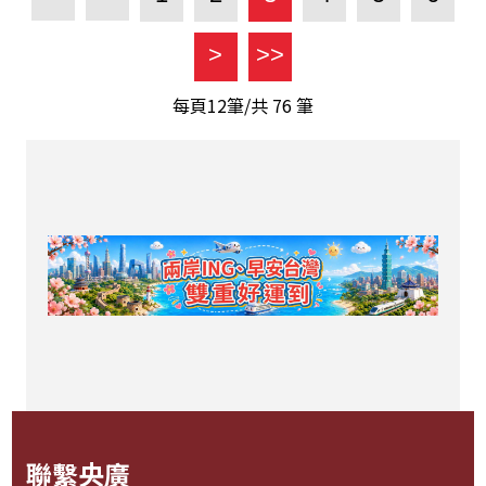
>
>>
每頁12筆/共
76
筆
聯繫央廣