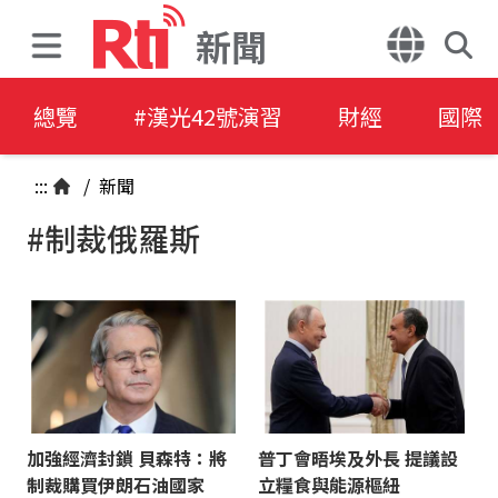
新聞
總覽
#漢光42號演習
財經
國際
:::
/
新聞
#制裁俄羅斯
加強經濟封鎖 貝森特：將
普丁會晤埃及外長 提議設
制裁購買伊朗石油國家
立糧食與能源樞紐