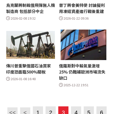
烏克蘭將制裁俄飛彈無人機
普丁將會美特使 討論擬利
製造商 包括部分中企
用凍結資產進行戰後重建
2026-02-08 19:32
2026-01-22 09:36
傳川普重擊俄國石油買家
俄羅斯對中輸氣量激增
印度恐面臨500%關稅
25% 仍難補歐洲市場流失
缺口
2026-01-08 16:48
2025-12-22 19:51
<<
<
1
2
3
4
5
6