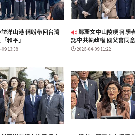
訪洋山港 稱盼帶回台灣
鄭麗文中山陵哽咽 學
是「和平」
認中共執政權 國父會同
-09 13:38
2026-04-09 11:22