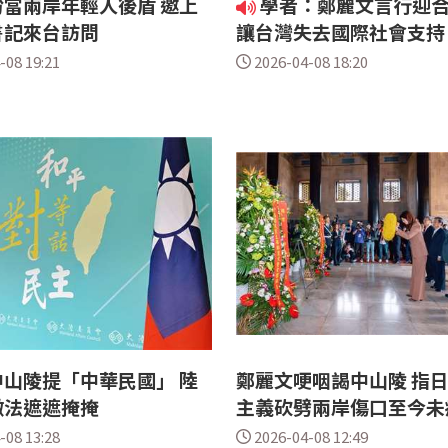
當兩岸年輕人後盾 邀上
學者：鄭麗文言行迎合
書記來台訪問
讓台灣失去國際社會支持
-08 19:21
2026-04-08 18:20
山陵提「中華民國」 陸
鄭麗文哽咽謁中山陵 指
做法遮遮掩掩
主義砍劈兩岸傷口至今
-08 13:28
2026-04-08 12:49