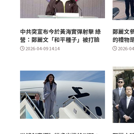
中共突宣布今於黃海實彈射擊 綠
鄭麗文參
營：鄭麗文「和平種子」被打臉
的禮物
2026-04-09 14:14
2026-04