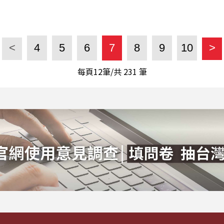
<
4
5
6
7
8
9
10
>
每頁12筆/共
231
筆