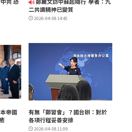
中共 恐
鄭麗文訪中蘇起隨行 學者：九
二共識精神已變質
2026-04-08 14:45
日本帝國
有無「鄭習會」？國台辦：對於
未癒
各項行程妥善安排
2026-04-08 11:09