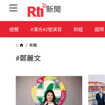
新聞
總覽
#漢光42號演習
財經
國際
:::
/
新聞
#鄭麗文