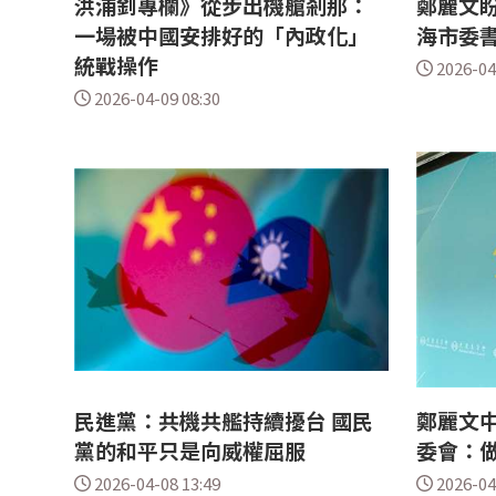
洪浦釗專欄》從步出機艙剎那：
鄭麗文盼
一場被中國安排好的「內政化」
海市委
統戰操作
2026-04
2026-04-09 08:30
民進黨：共機共艦持續擾台 國民
鄭麗文中
黨的和平只是向威權屈服
委會：
2026-04-08 13:49
2026-04