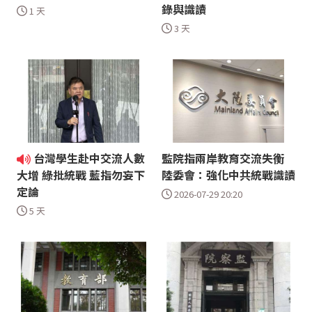
錄與識讀
1 天
3 天
台灣學生赴中交流人數
監院指兩岸教育交流失衡
陸委會：強化中共統戰識讀
大增 綠批統戰 藍指勿妄下
定論
2026-07-29 20:20
5 天