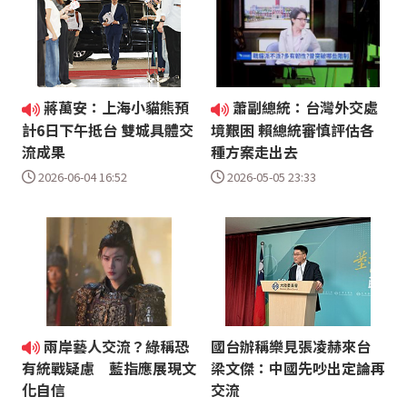
蔣萬安：上海小貓熊預
蕭副總統：台灣外交處
計6日下午抵台 雙城具體交
境艱困 賴總統審慎評估各
流成果
種方案走出去
2026-06-04 16:52
2026-05-05 23:33
兩岸藝人交流？綠稱恐
國台辦稱樂見張凌赫來台
梁文傑：中國先吵出定論再
有統戰疑慮 藍指應展現文
交流
化自信