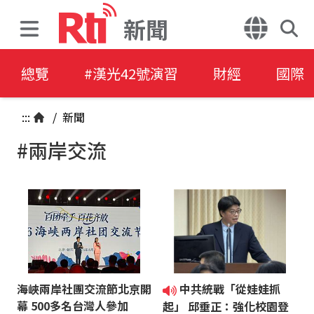
新聞
總覽
#漢光42號演習
財經
國際
:::
/
新聞
#兩岸交流
海峽兩岸社團交流節北京開
中共統戰「從娃娃抓
幕 500多名台灣人參加
起」 邱垂正：強化校園登