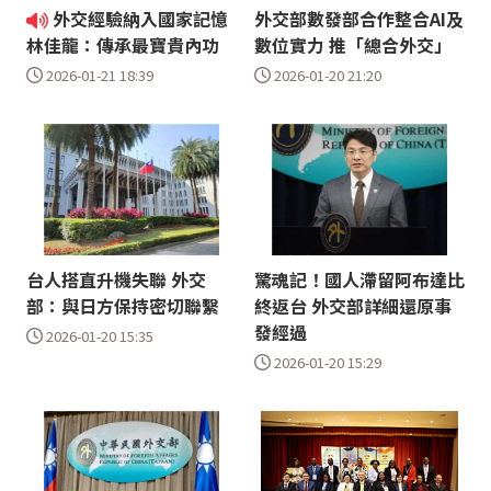
外交經驗納入國家記憶
外交部數發部合作整合AI及
數位實力 推「總合外交」
林佳龍：傳承最寶貴內功
2026-01-20 21:20
2026-01-21 18:39
台人搭直升機失聯 外交
驚魂記！國人滯留阿布達比
部：與日方保持密切聯繫
終返台 外交部詳細還原事
發經過
2026-01-20 15:35
2026-01-20 15:29