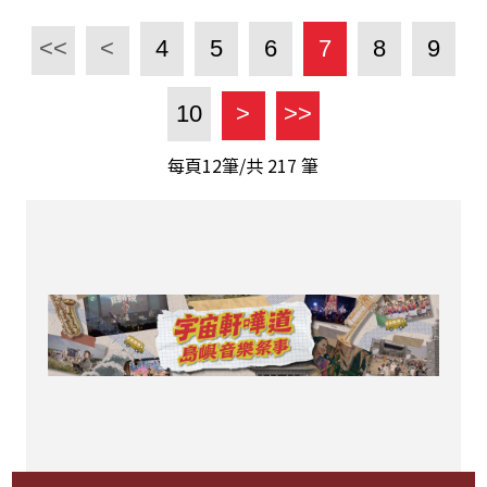
<<
<
4
5
6
7
8
9
10
>
>>
每頁12筆/共
217
筆