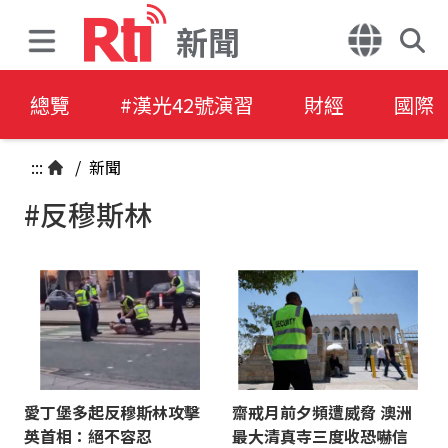
新聞
總覽
#漢光42號演習
財經
國際
:::
/
新聞
#反穆斯林
愛丁堡多起反穆斯林攻擊
齋戒月前夕頻遭威脅 澳洲
英首相：絕不容忍
最大清真寺三度收恐嚇信