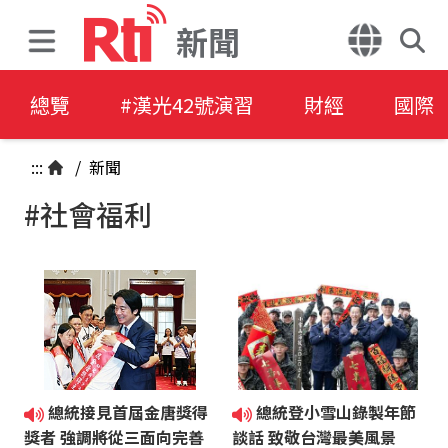
新聞
總覽
#漢光42號演習
財經
國際
:::
/
新聞
#社會福利
總統接見首屆金唐獎得
總統登小雪山錄製年節
獎者 強調將從三面向完善
談話 致敬台灣最美風景