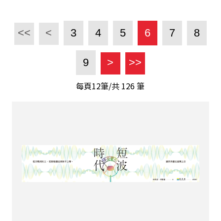
<<
<
3
4
5
6
7
8
9
>
>>
每頁12筆/共
126
筆