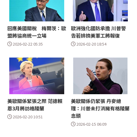
回應美國關稅 梅爾茨：歐
歐洲強化國防承擔 川普警
盟將協商統一立場
告若排擠美軍工將報復
2026-02-22 05:35
2026-02-20 18:54
美歐關係緊張之際 范德賴
美歐關係仍緊張 丹麥總
恩3月將訪格陵蘭
理：川普未打消擁有格陵蘭
念頭
2026-02-20 10:51
2026-02-15 06:09