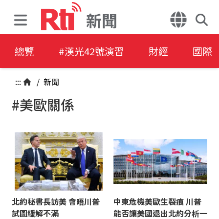
新聞
總覽
#漢光42號演習
財經
國際
:::
/
新聞
#美歐關係
北約秘書長訪美 會晤川普
中東危機美歐生裂痕 川普
試圖緩解不滿
能否讓美國退出北約分析一