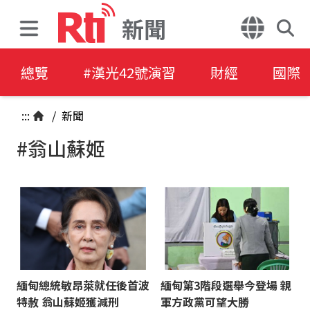
新聞
總覽
#漢光42號演習
財經
國際
:::
/
新聞
#翁山蘇姬
緬甸總統敏昂萊就任後首波
緬甸第3階段選舉今登場 親
特赦 翁山蘇姬獲減刑
軍方政黨可望大勝