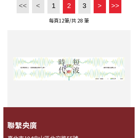
<<
<
1
2
3
>
>>
每頁12筆/共
28
筆
聯繫央廣