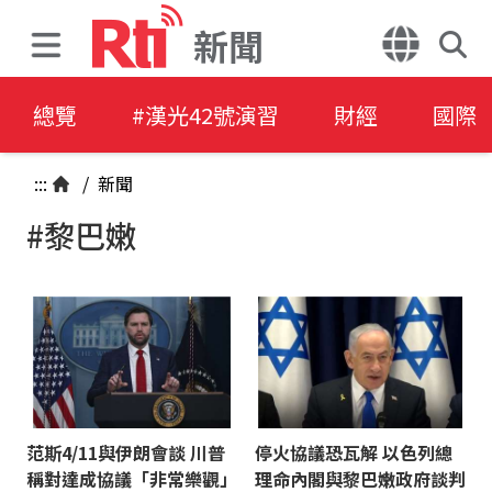
新聞
總覽
#漢光42號演習
財經
國際
:::
/
新聞
#黎巴嫩
范斯4/11與伊朗會談 川普
停火協議恐瓦解 以色列總
稱對達成協議「非常樂觀」
理命內閣與黎巴嫩政府談判