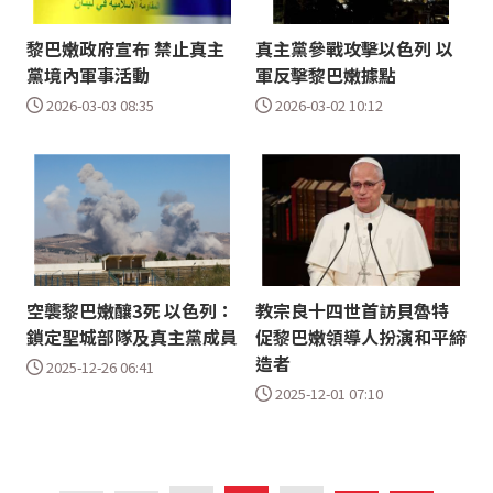
黎巴嫩政府宣布 禁止真主
真主黨參戰攻擊以色列 以
黨境內軍事活動
軍反擊黎巴嫩據點
2026-03-03 08:35
2026-03-02 10:12
空襲黎巴嫩釀3死 以色列：
教宗良十四世首訪貝魯特
鎖定聖城部隊及真主黨成員
促黎巴嫩領導人扮演和平締
造者
2025-12-26 06:41
2025-12-01 07:10