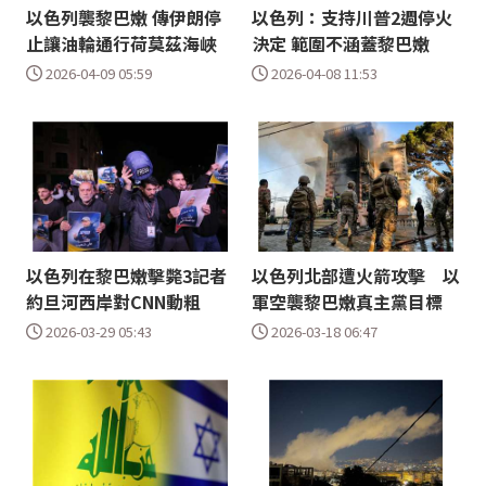
以色列襲黎巴嫩 傳伊朗停
以色列：支持川普2週停火
止讓油輪通行荷莫茲海峽
決定 範圍不涵蓋黎巴嫩
2026-04-09 05:59
2026-04-08 11:53
以色列在黎巴嫩擊斃3記者
以色列北部遭火箭攻擊 以
約旦河西岸對CNN動粗
軍空襲黎巴嫩真主黨目標
2026-03-29 05:43
2026-03-18 06:47