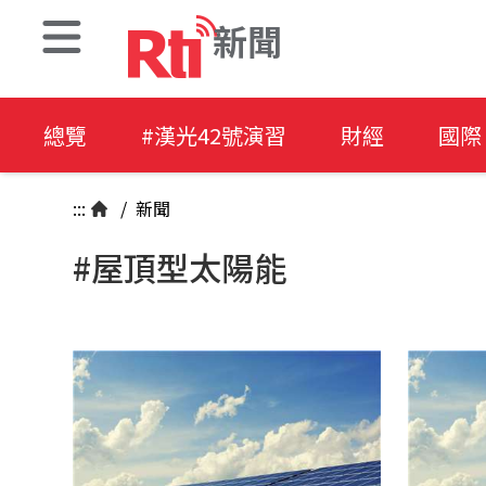
新聞
總覽
#漢光42號演習
財經
國際
:::
/
新聞
#屋頂型太陽能