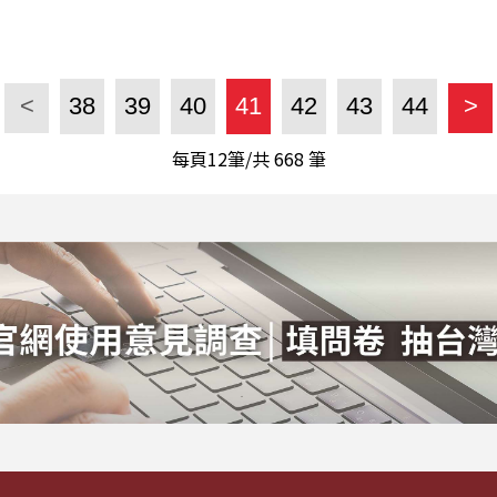
<
38
39
40
41
42
43
44
>
每頁12筆/共
668
筆