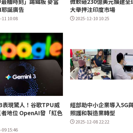
最糟時刻」踢鐵板 麥當
微軟砸230億美元擴建全
I耶誕廣告
大舉押注印度市場
-11 10:08
2025-12-10 10:25
i 3表現驚人！谷歌TPU威
經部助中小企業導入5G與A
者地位 OpenAI發「紅色
照護和製造業轉型
2025-12-08 22:22
-09 15:46