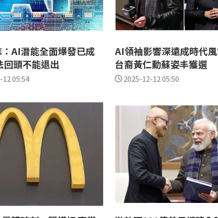
：AI潛能全面爆發已成
AI領袖影響深遠成時代
法回頭不能退出
台裔黃仁勳蘇姿丰獲選
-12 05:54
2025-12-12 05:50