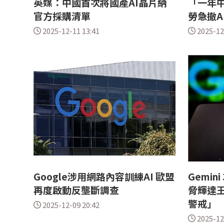
英媒：中國首次將國產AI晶片納
「一年中
官方採購清單
勞急撤A
2025-12-11 13:41
2025-12
Google涉用網路內容訓練AI 歐盟
Gemin
再度啟動反壟斷調查
脅輝達王
警戒」
2025-12-09 20:42
2025-12