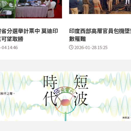
省分選舉計票中 莫迪印
印度西部高層官員包機墜毀
黨可望取勝
數罹難
-04 14:46
2026-01-28 15:25