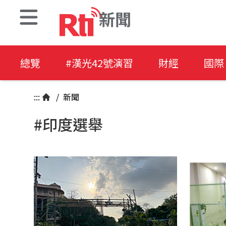
新聞
總覽
#漢光42號演習
財經
國際
:::
/
新聞
#印度選舉