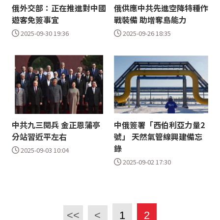
俄外交部：正在推進對中國
俄供應中共先進空降特種作
遊客免簽事宜
戰裝備 助增奪島能力
2025-09-30 19:36
2025-09-26 18:35
中共九三閱兵 金正恩蒲亭
中俄簽署「西伯利亞力量2
分站習近平左右
號」 天然氣管線興建備忘
錄
2025-09-03 10:04
2025-09-02 17:30
<<
<
1
2