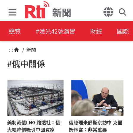
新聞
總覽
#漢光42號演習
財經
國際
:::
/
新聞
#俄中關係
美制裁俄LNG 路透社：俄
俄總理米舒斯京訪中 克里
大幅降價吸引中國買家
姆林宮：非常重要