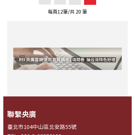
每頁12筆/共
20
筆
聯繫央廣
臺北市104中山區北安路55號