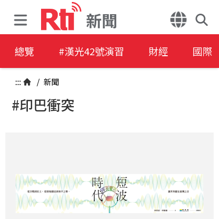
新聞
總覽
#漢光42號演習
財經
國際
:::
/
新聞
#印巴衝突