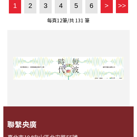
1
2
3
4
5
6
>
>>
每頁12筆/共
131
筆
聯繫央廣