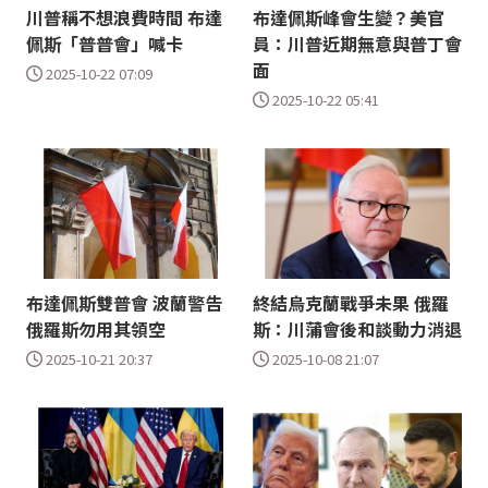
川普稱不想浪費時間 布達
布達佩斯峰會生變？美官
佩斯「普普會」喊卡
員：川普近期無意與普丁會
面
2025-10-22 07:09
2025-10-22 05:41
布達佩斯雙普會 波蘭警告
終結烏克蘭戰爭未果 俄羅
俄羅斯勿用其領空
斯：川蒲會後和談動力消退
2025-10-21 20:37
2025-10-08 21:07