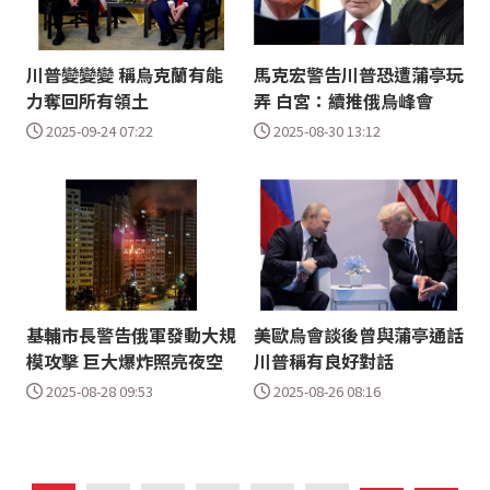
川普變變變 稱烏克蘭有能
馬克宏警告川普恐遭蒲亭玩
力奪回所有領土
弄 白宮：續推俄烏峰會
2025-09-24 07:22
2025-08-30 13:12
基輔市長警告俄軍發動大規
美歐烏會談後曾與蒲亭通話
模攻擊 巨大爆炸照亮夜空
川普稱有良好對話
2025-08-28 09:53
2025-08-26 08:16