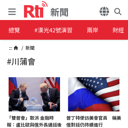
新聞
總覽
#漢光42號演習
兩岸
財經
:::
/
新聞
#川蒲會
「雙普會」取消 金融時
普丁特使訪美會官員 稱美
報：盧比歐與俄外長通話後
俄對話仍持續進行