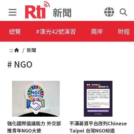
新聞
總覽
#漢光42號演習
兩岸
財經
:::
/
新聞
# NGO
強化國際倡議能力 外交部
不滿募資平台改列Chinese
推青年NGO大使
Taipei 台灣NGO紛退