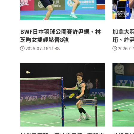
BWF日本羽球公開賽許尹鏸、林
加拿大羽
芝昀女雙輕鬆晉8強
珩、許
2026-07-16 21:48
2026-07