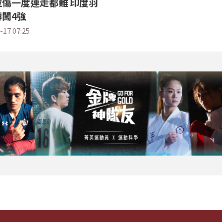
傷一度連走都難 印度羽
闖4強
-17 07:25