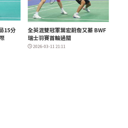
局15分
全英混雙冠軍葉宏蔚詹又蓁 BWF
際
瑞士羽賽首輪過關
2026-03-11 21:11