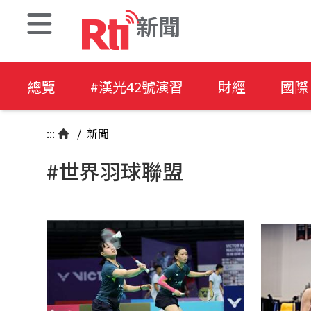
新聞
總覽
#漢光42號演習
財經
國際
:::
/
新聞
#世界羽球聯盟