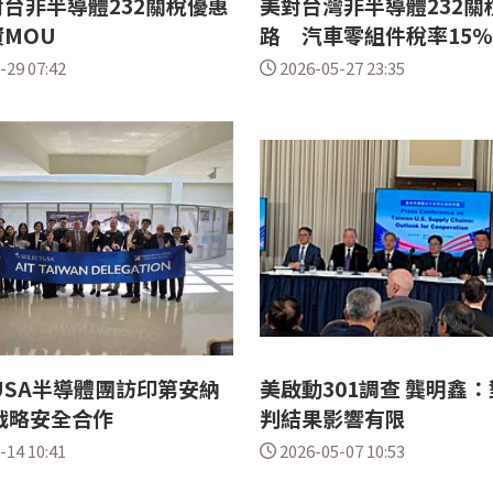
台非半導體232關稅優惠
美對台灣非半導體232關
MOU
路 汽車零組件稅率15
-29 07:42
2026-05-27 23:35
ctUSA半導體團訪印第安納
美啟動301調查 龔明鑫
戰略安全合作
判結果影響有限
-14 10:41
2026-05-07 10:53