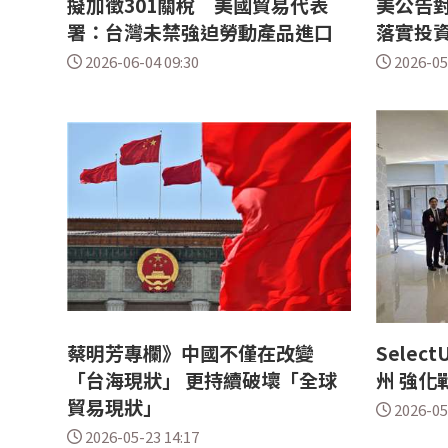
擬加徵301關稅 美國貿易代表
美公告對
署：台灣未禁強迫勞動產品進口
落實投資
2026-06-04 09:30
2026-05
蔡明芳專欄》中國不僅在改變
Sele
「台海現狀」 更持續破壞「全球
州 強化
貿易現狀」
2026-05
2026-05-23 14:17