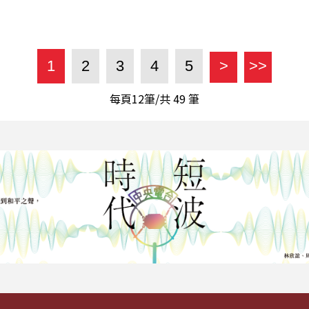
1
2
3
4
5
>
>>
每頁12筆/共
49
筆