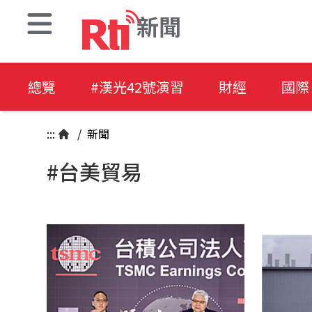
新聞
總覽
#漢光42號演習
財經
國際
:::
/
新聞
#台美貿易