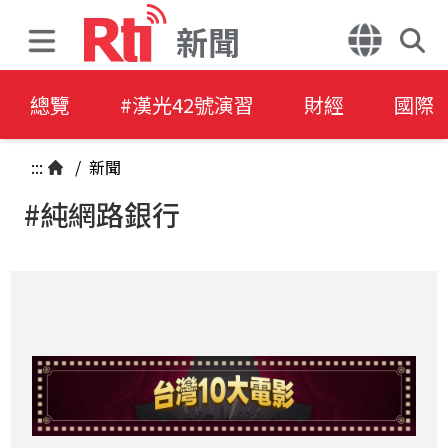
新聞
總覽
#漢光42號演習
財經
國際
:::
/
新聞
#純網路銀行