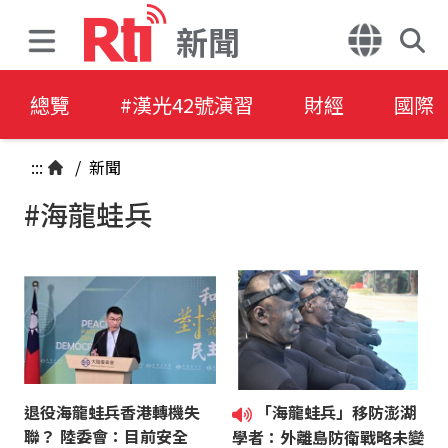
新聞
總覽
#漢光42號演習
財經
國際
:::
/
新聞
#海龍蛙兵
退役海龍蛙兵香港轉機失
「海龍蛙兵」移防澎湖
聯？ 陸委會：目前安全
學者：外離島防衛戰略未變