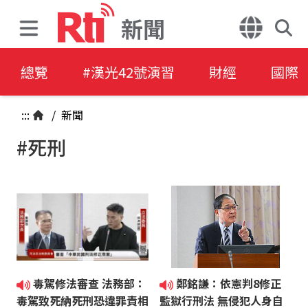
新聞
總覽
#漢光42號演習
財經
國際
:::
/
新聞
#死刑
毒駕修法審查 法務部：
鄭銘謙：依憲判8修正
毒駕致死納死刑恐違罪責相
監獄行刑法 無侵犯人身自