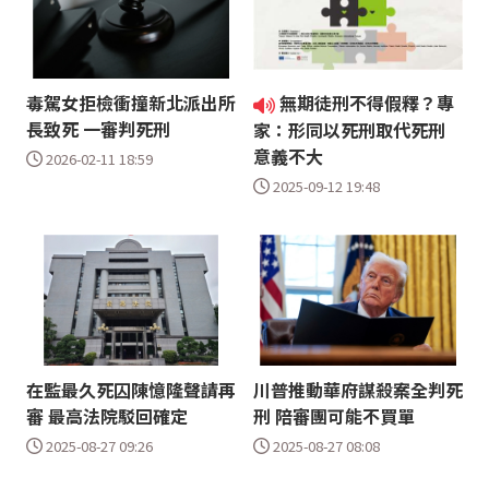
毒駕女拒檢衝撞新北派出所
無期徒刑不得假釋？專
長致死 一審判死刑
家：形同以死刑取代死刑
意義不大
2026-02-11 18:59
2025-09-12 19:48
在監最久死囚陳憶隆聲請再
川普推動華府謀殺案全判死
審 最高法院駁回確定
刑 陪審團可能不買單
2025-08-27 09:26
2025-08-27 08:08