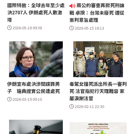
國際特赦：全球去年至少處
兩公約審查再掀死刑論
決2707人 伊朗處死人數激
戰 卓揆：台灣未廢死 遵從
增
憲判意旨處理
2026-05-18 09:38
2026-05-15 16:13
伊朗宣布處決涉間諜罪男
毒駕女撞死派出所長一審判
子 瑞典證實公民遭處死
死 法官指犯行天理難容 家
屬淚謝法官
2026-03-19 09:10
2026-02-11 22:30