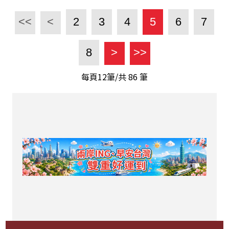
<<
<
2
3
4
5
6
7
8
>
>>
每頁12筆/共
86
筆