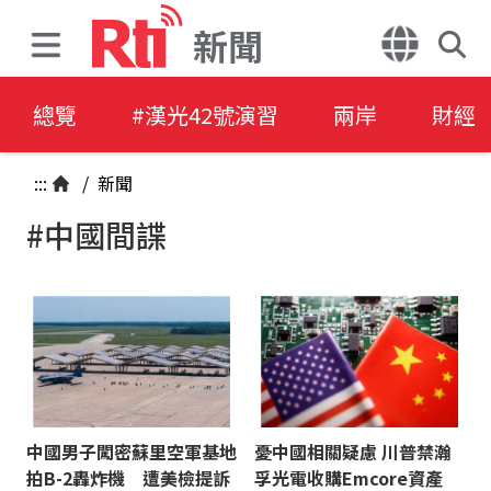
新聞
總覽
#漢光42號演習
兩岸
財經
:::
/
新聞
#中國間諜
中國男子闖密蘇里空軍基地
憂中國相關疑慮 川普禁瀚
拍B-2轟炸機 遭美檢提訴
孚光電收購Emcore資產