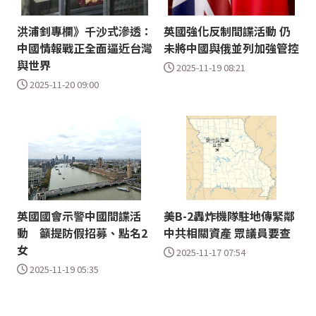
洪浦釗專欄》千沙式滲透：
英國強化反制間諜活動 仍
中國情報戰正全面逼近台灣
未將中國與俄並列加強管控
與世界
2025-11-19 08:21
2025-11-20 09:00
英國國會示警中國間諜活
美B-2轟炸機隊駐地傳緊鄰
動 籲提防假招募、點名2
中共相關資產 眾議員要查
女
2025-11-17 07:54
2025-11-19 05:35