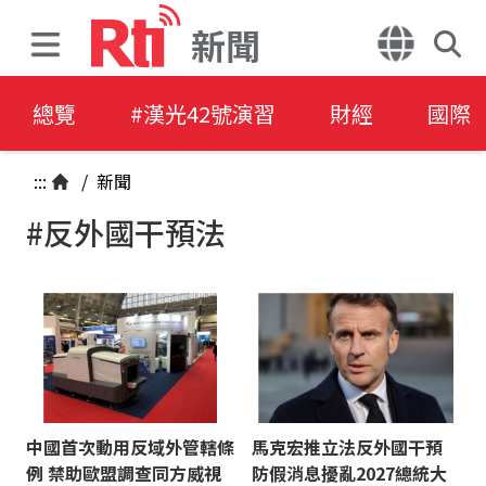
新聞
總覽
#漢光42號演習
財經
國際
:::
/
新聞
#反外國干預法
中國首次動用反域外管轄條
馬克宏推立法反外國干預
例 禁助歐盟調查同方威視
防假消息擾亂2027總統大