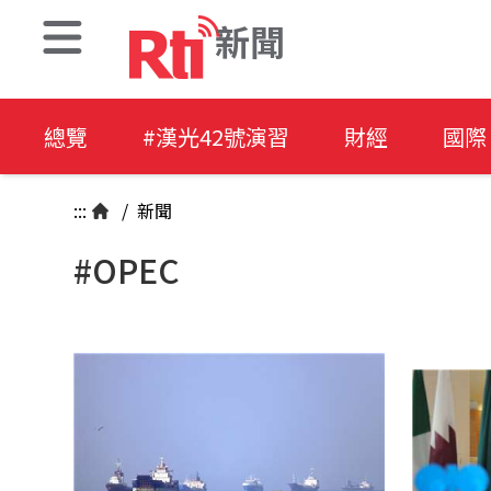
新聞
總覽
#漢光42號演習
財經
國際
:::
/
新聞
#OPEC