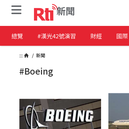
新聞
總覽
#漢光42號演習
財經
國際
:::
/
新聞
#Boeing