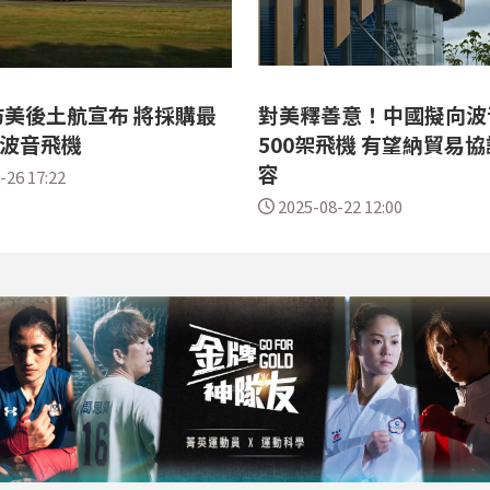
美後土航宣布 將採購最
對美釋善意！中國擬向波
架波音飛機
500架飛機 有望納貿易
容
-26 17:22
2025-08-22 12:00