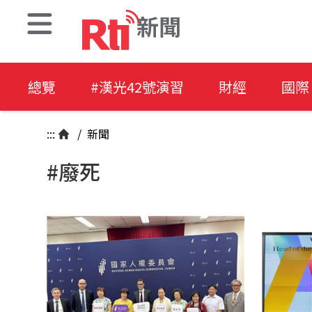
新聞
總覽
#漢光42號演習
財經
國際
:::
/
新聞
#廢死