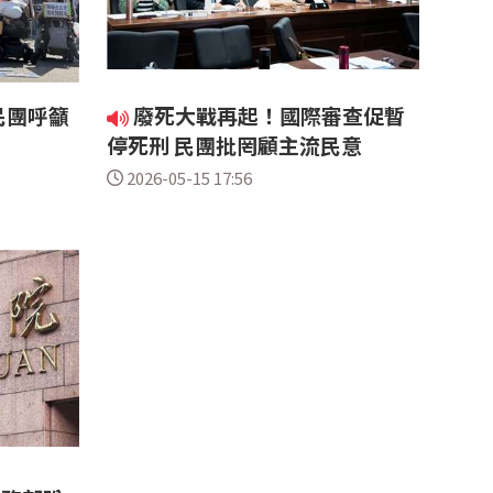
民團呼籲
廢死大戰再起！國際審查促暫
停死刑 民團批罔顧主流民意
2026-05-15 17:56