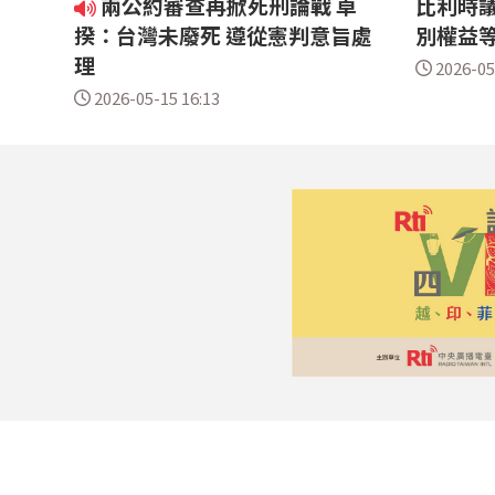
兩公約審查再掀死刑論戰 卓
比利時議
揆：台灣未廢死 遵從憲判意旨處
別權益
理
2026-05
2026-05-15 16:13