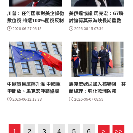
川普：任何國家對美企課徵
美伊達協議 馬克宏：G7將
數位稅 將遭100%關稅反制
討論荷莫茲海峽長期重啟
2026-06-27 06:13
2026-06-15 07:34
中歐貿易摩擦升溫 中國重
馬克宏歡迎加入核嚇阻 芬
申開放、馬克宏呼籲協調
蘭總理：強化歐洲防務
2026-06-12 13:38
2026-06-07 08:59
1
2
3
4
5
6
>
>>