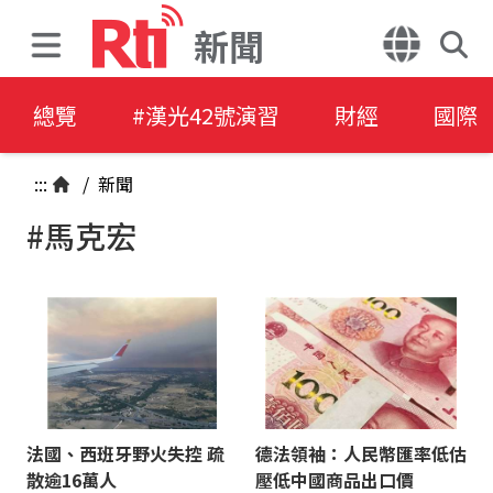
新聞
總覽
#漢光42號演習
財經
國際
:::
/
新聞
#馬克宏
法國、西班牙野火失控 疏
德法領袖：人民幣匯率低估
散逾16萬人
壓低中國商品出口價