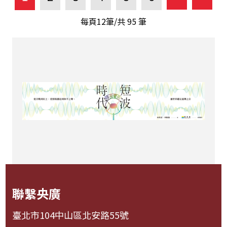
每頁12筆/共
95
筆
聯繫央廣
臺北市104中山區北安路55號