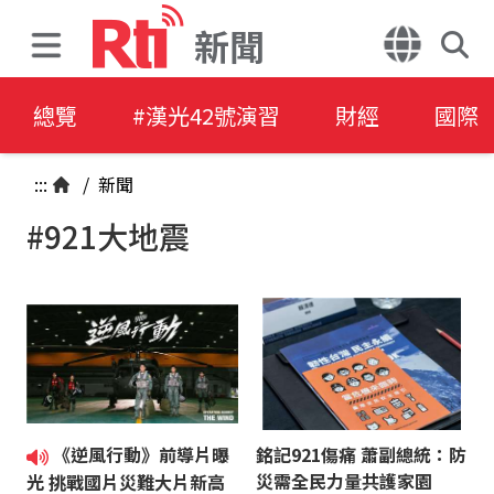
新聞
總覽
#漢光42號演習
財經
國際
:::
/
新聞
#921大地震
《逆風行動》前導片曝
銘記921傷痛 蕭副總統：防
災需全民力量共護家園
光 挑戰國片災難大片新高