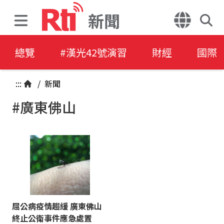
新聞
總覽
#漢光42號演習
財經
國際
:::
/
新聞
#廣東佛山
屈公病疫情趨緩 廣東佛山
終止公衛事件應急處置