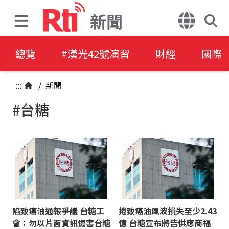
新聞
總覽
#漢光42號演習
財經
國際
:::
/
新聞
#台糖
陷致癌油通報爭議 台糖工
捲致癌油風波損失至少2.43
會：勿以片面資訊傷害台糖
億 台糖宣布將告供應商福