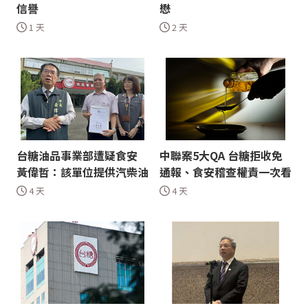
信譽
懋
1 天
2 天
台糖油品事業部遭疑食安
中聯案5大QA 台糖拒收免
黃偉哲：該單位提供汽柴油
通報、食安稽查權責一次看
4 天
4 天