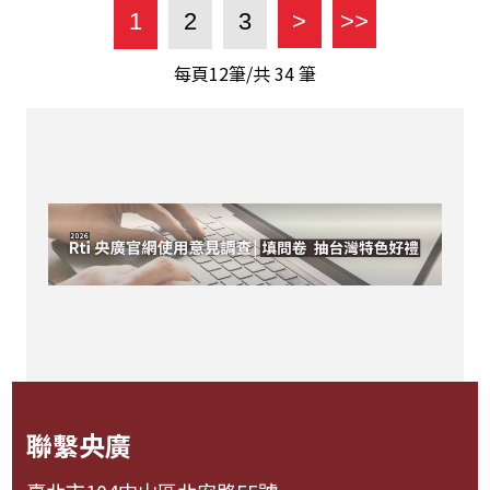
1
2
3
>
>>
每頁12筆/共
34
筆
聯繫央廣