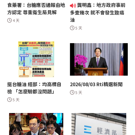
食藥署：台糖應否通報由地
龔明鑫：地方政府事前
方認定 尊重衛生局見解
多查幾次 就不會發生致癌
油
4 天
5 天
挺台糖油 經部：均高標自
2026/08/03 Rti精選新聞
檢 「怎麼驗都沒問題」
5 天
5 天