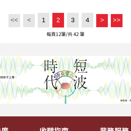
<<
<
1
2
3
4
>
>>
每頁12筆/共
42
筆
央廣
收聽指南
業務服務