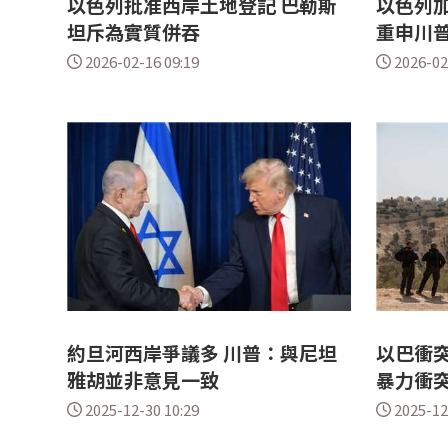
以色列批准西岸土地登記 巴勒斯
以色列加
坦斥為實質併吞
重申川
2026-02-16 09:19
2026-02
約旦河西岸爭議多 川普：與尼坦
以巴衝突
雅胡並非意見一致
暴力衝
2025-12-30 10:29
2025-12