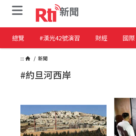
新聞
總覽
#漢光42號演習
財經
國際
:::
/
新聞
#約旦河西岸