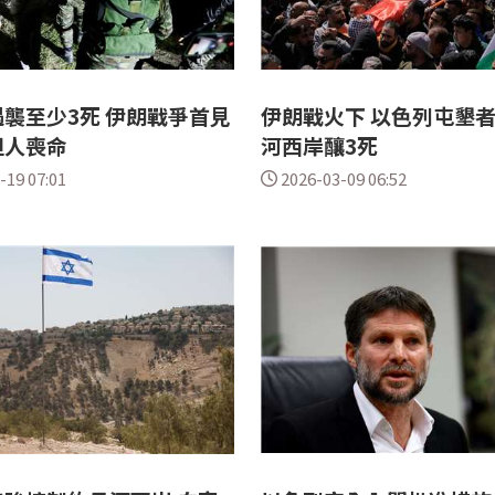
襲至少3死 伊朗戰爭首見
伊朗戰火下 以色列屯墾
坦人喪命
河西岸釀3死
-19 07:01
2026-03-09 06:52