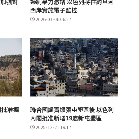
 加強對
遏制暴力激增 以色列將在約旦河
西岸實施電子監控
2026-01-06 06:27
列批准擴
聯合國譴責擴張屯墾區後 以色列
內閣批准新增19處新屯墾區
2025-12-21 19:17