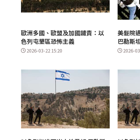
歐洲多國、歐盟及加國譴責：以
美髮院遇
色列屯墾區恐怖主義
巴勒斯
2026-03-22 15:20
2026-03