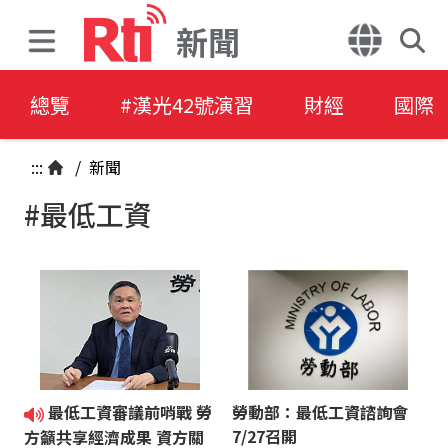
新聞
總覽
#漢光42號演習
財經
國際
:::
/
新聞
#最低工資
最低工資審議前哨戰 勞
勞動部：最低工資諮詢會
7/27召開
方籲共享經濟成果 資方關