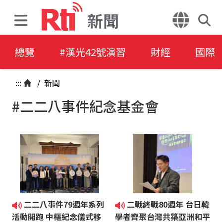
新聞
總覽
#漢光42號演習
財經
國際
:::
/
新聞
#二二八事件紀念基金會
二二八事件79週年系列
二戰終戰80週年 台日韓
活動開跑 中樞紀念儀式移
學者齊聚台灣共築亞洲和平