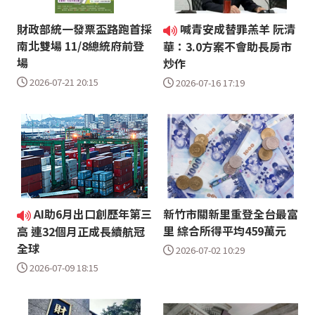
財政部統一發票盃路跑首採
喊青安成替罪羔羊 阮清
南北雙場 11/8總統府前登
華：3.0方案不會助長房市
場
炒作
2026-07-21 20:15
2026-07-16 17:19
AI助6月出口創歷年第三
新竹市關新里重登全台最富
里 綜合所得平均459萬元
高 連32個月正成長續航冠
全球
2026-07-02 10:29
2026-07-09 18:15