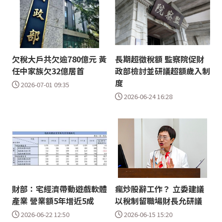
欠稅大戶共欠逾780億元 黃
長期超徵稅額 監察院促財
任中家族欠32億居首
政部檢討並研議超額歲入制
度
2026-07-01 09:35
2026-06-24 16:28
財部：宅經濟帶動遊戲軟體
瘋炒股辭工作？ 立委建議
產業 營業額5年增近5成
以稅制留職場財長允研議
2026-06-22 12:50
2026-06-15 15:20