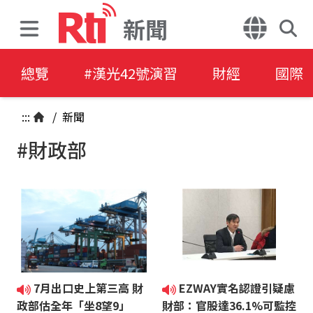
新聞
總覽
#漢光42號演習
財經
國際
:::
/
新聞
#財政部
7月出口史上第三高 財
EZWAY實名認證引疑慮
政部估全年「坐8望9」
財部：官股達36.1%可監控