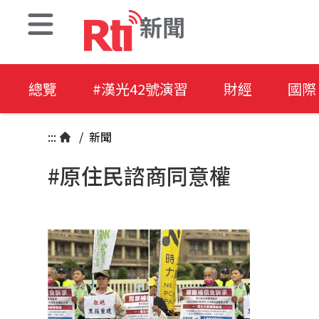
新聞
總覽
#漢光42號演習
財經
國際
:::
/
新聞
#原住民諮商同意權